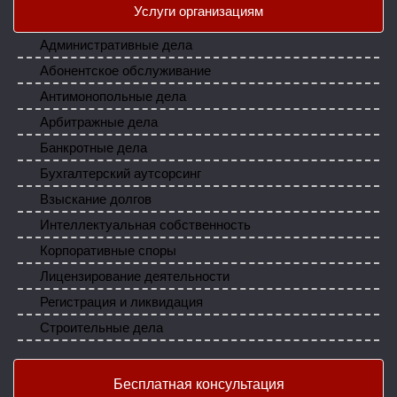
Услуги организациям
Административные дела
Абонентское обслуживание
Антимонопольные дела
Арбитражные дела
Банкротные дела
Бухгалтерский аутсорсинг
Взыскание долгов
Интеллектуальная собственность
Корпоративные споры
Лицензирование деятельности
Регистрация и ликвидация
Строительные дела
Бесплатная консультация