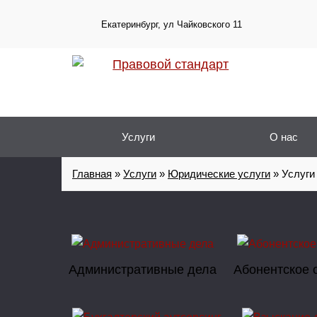
Екатеринбург, ул Чайковского 11
Услуги
О нас
Главная
»
Услуги
»
Юридические услуги
»
Услуги
Административные дела
Абонентское 