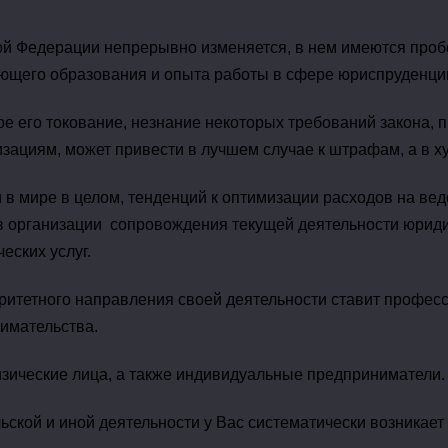
кой Федерации непрерывно изменяется, в нем имеются проб
ющего образования и опыта работы в сфере юриспруденци
е его токование, незнание некоторых требований закона, 
ациям, может привести в лучшем случае к штрафам, а в ху
 в мире в целом, тенденций к оптимизации расходов на ве
в организации сопровождения текущей деятельности юрид
еских услуг.
оритетного направления своей деятельности ставит профе
имательства.
зические лица, а также индивидуальные предприниматели.
ской и иной деятельности у Вас систематически возникает