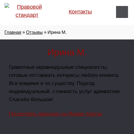
Контакты
Главная
»
Отзывы
»
Ирина М.
Ирина М.
Грамотные неравнодушные специалисты,
готовые отстаивать интересы любого клиента.
Все вовремя и по существу. Подход
индивидуальный, стоимость услуг адекватная.
Спасибо большое!
Посмотреть оригинал на Яндекс.Картах