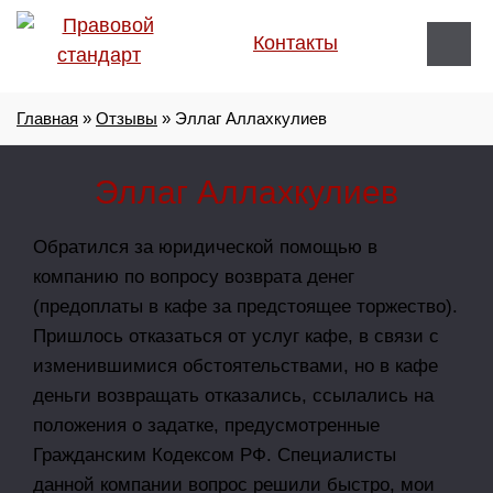
Контакты
Главная
»
Отзывы
»
Эллаг Аллахкулиев
Эллаг Аллахкулиев
Обратился за юридической помощью в
компанию по вопросу возврата денег
(предоплаты в кафе за предстоящее торжество).
Пришлось отказаться от услуг кафе, в связи с
изменившимися обстоятельствами, но в кафе
деньги возвращать отказались, ссылались на
положения о задатке, предусмотренные
Гражданским Кодексом РФ. Специалисты
данной компании вопрос решили быстро, мои